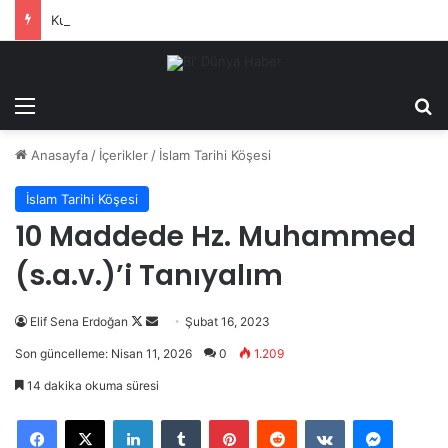
Kudüs Gezisi Ödüllü Online Kudüs Kampı Başlıyor
Menü
Ar
Anasayfa
/
İçerikler
/
İslam Tarihi Köşesi
İslam Tarihi Köşesi
10 Maddede Hz. Muhammed
(s.a.v.)’i Tanıyalım
Follow
Bir
Elif Sena Erdoğan
Şubat 16, 2023
on
e-
Son güncelleme: Nisan 11, 2026
0
1.209
X
posta
14 dakika okuma süresi
göndermek
LinkedIn
Tumblr
Pinterest
Reddit
VKontakte
Messeng