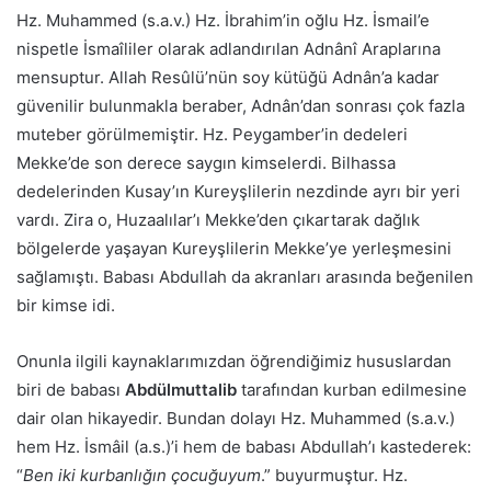
Hz. Muhammed (s.a.v.) Hz. İbrahim’in oğlu Hz. İsmail’e
nispetle İsmaîliler olarak adlandırılan Adnânî Araplarına
mensuptur. Allah Resûlü’nün soy kütüğü Adnân’a kadar
güvenilir bulunmakla beraber, Adnân’dan sonrası çok fazla
muteber görülmemiştir. Hz. Peygamber’in dedeleri
Mekke’de son derece saygın kimselerdi. Bilhassa
dedelerinden Kusay’ın Kureyşlilerin nezdinde ayrı bir yeri
vardı. Zira o, Huzaalılar’ı Mekke’den çıkartarak dağlık
bölgelerde yaşayan Kureyşlilerin Mekke’ye yerleşmesini
sağlamıştı. Babası Abdullah da akranları arasında beğenilen
bir kimse idi.
Onunla ilgili kaynaklarımızdan öğrendiğimiz hususlardan
biri de babası
Abdülmuttalib
tarafından kurban edilmesine
dair olan hikayedir. Bundan dolayı Hz. Muhammed (s.a.v.)
hem Hz. İsmâil (a.s.)’i hem de babası Abdullah’ı kastederek:
“
Ben iki kurbanlığın çocuğuyum
.” buyurmuştur. Hz.