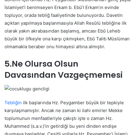
İslamiyet’i benimseyen Erkam b. Ebü’l Erkam’ın evinde
topluyor, orada tebliğ faaliyetinde bulunuyordu. Davetin
açıktan yapılmaya başlanmasıyla Allah Resûlü tebliğine ilk
olarak yakın akrabasından başlamış, amcası Ebû Leheb
büyük bir öfkeyle ona karşı çıkmışken, Ebû Talib Müslüman
olmamakla beraber onu himayesi altına almıştır.
5
.
Ne Olursa Olsun
Davasından Vazgeçmemesi
Tebliğin
ilk başlarında Hz. Peygamber büyük bir tepkiyle
karşılaşmamıştır. Ancak ne zaman ki ilahi emirler Mekke
toplumunun menfaatleriyle çakıştı işte o zaman Hz.
Muhammed (s.a.v.)’in getirdiği bu yeni dinden endişe
duymaya başladılar. Çeşitli yollarla Hz. Peygamber’i İslam’ı