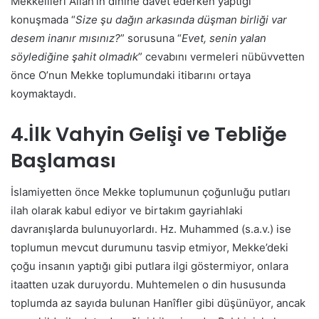
Mekkelileri Allah’ın dinine davet ederken yaptığı
konuşmada “
Size şu dağın arkasında düşman birliği var
desem inanır mısınız?
” sorusuna “
Evet, senin yalan
söylediğine şahit olmadık
” cevabını vermeleri nübüvvetten
önce O’nun Mekke toplumundaki itibarını ortaya
koymaktaydı.
4.İlk Vahyin Gelişi ve Tebliğe
Başlaması
İslamiyetten önce Mekke toplumunun çoğunluğu putları
ilah olarak kabul ediyor ve birtakım gayriahlaki
davranışlarda bulunuyorlardı. Hz. Muhammed (s.a.v.) ise
toplumun mevcut durumunu tasvip etmiyor, Mekke’deki
çoğu insanın yaptığı gibi putlara ilgi göstermiyor, onlara
itaatten uzak duruyordu. Muhtemelen o din hususunda
toplumda az sayıda bulunan Hanîfler gibi düşünüyor, ancak