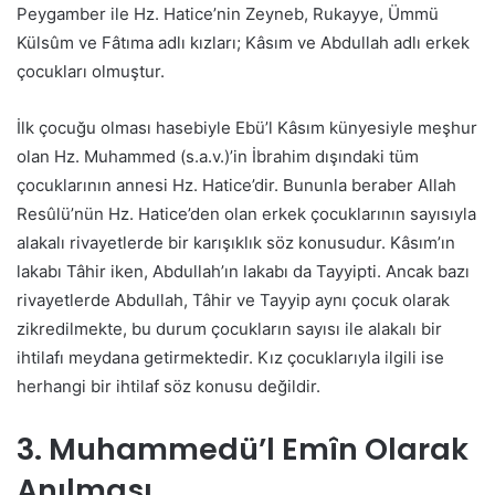
Peygamber ile Hz. Hatice’nin Zeyneb, Rukayye, Ümmü
Külsûm ve Fâtıma adlı kızları; Kâsım ve Abdullah adlı erkek
çocukları olmuştur.
İlk çocuğu olması hasebiyle Ebü’l Kâsım künyesiyle meşhur
olan Hz. Muhammed (s.a.v.)’in İbrahim dışındaki tüm
çocuklarının annesi Hz. Hatice’dir. Bununla beraber Allah
Resûlü’nün Hz. Hatice’den olan erkek çocuklarının sayısıyla
alakalı rivayetlerde bir karışıklık söz konusudur. Kâsım’ın
lakabı Tâhir iken, Abdullah’ın lakabı da Tayyipti. Ancak bazı
rivayetlerde Abdullah, Tâhir ve Tayyip aynı çocuk olarak
zikredilmekte, bu durum çocukların sayısı ile alakalı bir
ihtilafı meydana getirmektedir. Kız çocuklarıyla ilgili ise
herhangi bir ihtilaf söz konusu değildir.
3. Muhammedü’l Emîn Olarak
Anılması