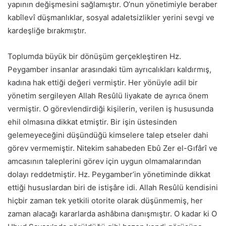
yapının değişmesini sağlamıştır. O’nun yönetimiyle beraber
kabîlevî düşmanlıklar, sosyal adaletsizlikler yerini sevgi ve
kardeşliğe bırakmıştır.
Toplumda büyük bir dönüşüm gerçekleştiren Hz.
Peygamber insanlar arasındaki tüm ayrıcalıkları kaldırmış,
kadına hak ettiği değeri vermiştir. Her yönüyle adil bir
yönetim sergileyen Allah Resûlü liyakate de ayrıca önem
vermiştir. O görevlendirdiği kişilerin, verilen iş hususunda
ehil olmasına dikkat etmiştir. Bir işin üstesinden
gelemeyeceğini düşündüğü kimselere talep etseler dahi
görev vermemiştir. Nitekim sahabeden Ebû Zer el-Gıfârî ve
amcasının taleplerini görev için uygun olmamalarından
dolayı reddetmiştir. Hz. Peygamber’in yönetiminde dikkat
ettiği hususlardan biri de istişâre idi. Allah Resûlü kendisini
hiçbir zaman tek yetkili otorite olarak düşünmemiş, her
zaman alacağı kararlarda ashâbına danışmıştır. O kadar ki O