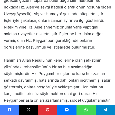
gidecek güzel hitaplarda bulunduğu bilinmektedir. Bu
noktada Hz. Âişe’ye sevgi ifadesi olarak onun hoşuna giden
Uveyş(Ayşecik), Âiş ve Humeyrâ şeklinde hitap etmiştir.
Eşleriyle şakalaşır, onlara zaman ayırır ve ilgi gösterirdi.
Nitekim yine Hz. Âişe annemiz onunla yarış yaptığını
anlatan rivayetler nakletmiştir. Eşlerine her daim değer
vermiş olan Hz. Peygamber, gerektiğinde onların
görüşlerine başvurmuş ve istişarede bulunmuştur.
Hanımları Allah Resûlü’nün kendilerine olan şefkatinin,
yüzündeki tebessümünün bir an bile azalmadığını
söylemişlerdir. Hz. Peygamber eşlerine karşı her zaman
şefkatli davranmış, hatalarında dahi onları incitmemiş, sabır
göstermiş, onlara hoşgörüyle yaklaşmıştır. Hanımlarına
karşı incitici bir söz söylemekten dahi geri duran Hz.
Peygamber asla onları azarlamamış, şiddet uygulamamıştır.
Zira O, “Kadınlar erkeğin dengi, benzeri ve tam bir eşidir.
Hanımlarınızı dövmeyiniz.” buyurarak kadına karşı şiddeti
Facebook
X
Pinterest
Messenger
WhatsApp
Telegram