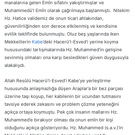
manalarına gelen Emîn sıfatını yakıştırmışlar ve
Muhammedü’l Emîn olarak çağrılmaya başlanmıştı. Nitekim
Hz. Hatice validemiz de onun ticari ahlakından,
güvenilirliğinden son derece etkilenmiş ve kendisine
evlilik teklifinde bulunmuştu. Otuz beş yaşlarında iken
Mekkelilerin
Kabe
’deki Hacerü’l-Esved’i yerine koyma
hususundaki tartışmalarında Hz. Muhammed’in gelişine
sevinmiş olmaları ona karşı besledikleri güven duygusuyla
alakalıydı.
Allah Resûlü Hacerü’l-Esved’i Kabe’ye yerleştirme
hususunda anlaşmazlığa düşen Araplar’a bir bez parçası
üzerine taşı koyup, her kabilenin bir ucundan tutmasını
tavsiye ederek zekasını ve problem çözme yeteneğini
açıkça ortaya koymuştu. Pek çok insanın mallarını Hz.
Muhammed’e bırakıyor olması da onun emîn bir kişi
olduğunu açıkça gösteriyordu. Hz. Muhammed (s.a.v.)’in