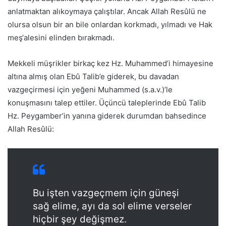
anlatmaktan alıkoymaya çalıştılar. Ancak Allah Resûlü ne
olursa olsun bir an bile onlardan korkmadı, yılmadı ve Hak
meş‘alesini elinden bırakmadı.
Mekkeli müşrikler birkaç kez Hz. Muhammed’i himayesine
altına almış olan Ebû Talib’e giderek, bu davadan
vazgeçirmesi için yeğeni Muhammed (s.a.v.)’le
konuşmasını talep ettiler. Üçüncü taleplerinde Ebû Talib
Hz. Peygamber’in yanına giderek durumdan bahsedince
Allah Resûlü:
Bu işten vazgeçmem için güneşi
sağ elime, ayı da sol elime verseler
hiçbir şey değişmez.