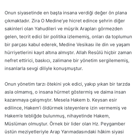
Onun siyasetinde en başta insana verdiği değer ön plana
çıkmaktadır. Zira O Medine’ye hicret edince şehrin diğer
sakinleri olan Yahudileri ve müşrik Arapları görmezden
gelen, tecrit edici bir politika izlememiş, onları da toplumun
bir parçası kabul ederek, Medine Vesikası ile din ve yaşam
hürriyetlerini kayıt altına almıştır. Allah Resûlü hiçbir zaman
nefret ettirici, baskıcı, zalimane bir yönetim sergilememiş,
insanlarla sevgi diliyle konuşmuştur.
Onun yönetim tarzı ötekini yok edici, yakıp yıkan bir tarzda
asla olmamış, o insana hürmet göstermiş ve daima insan
kazanmaya çalışmıştır. Mesela Hakem b. Keysan esir
edilince, Hakem’i öldürmek isteyenlere izin vermemiş ve
Hakem’e tebliğde bulunmuş, nihayetinde Hakem,
Müslüman olmuştur. Örnek bir lider olan Hz. Peygamber
üstün meziyetleriyle Arap Yarımadasındaki hâkim siyasi