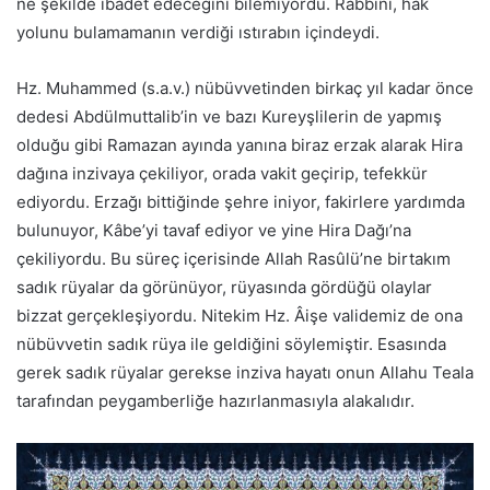
ne şekilde ibadet edeceğini bilemiyordu. Rabbini, hak
yolunu bulamamanın verdiği ıstırabın içindeydi.
Hz. Muhammed (s.a.v.) nübüvvetinden birkaç yıl kadar önce
dedesi Abdülmuttalib’in ve bazı Kureyşlilerin de yapmış
olduğu gibi Ramazan ayında yanına biraz erzak alarak Hira
dağına inzivaya çekiliyor, orada vakit geçirip, tefekkür
ediyordu. Erzağı bittiğinde şehre iniyor, fakirlere yardımda
bulunuyor, Kâbe’yi tavaf ediyor ve yine Hira Dağı’na
çekiliyordu. Bu süreç içerisinde Allah Rasûlü’ne birtakım
sadık rüyalar da görünüyor, rüyasında gördüğü olaylar
bizzat gerçekleşiyordu. Nitekim Hz. Âişe validemiz de ona
nübüvvetin sadık rüya ile geldiğini söylemiştir. Esasında
gerek sadık rüyalar gerekse inziva hayatı onun Allahu Teala
tarafından peygamberliğe hazırlanmasıyla alakalıdır.