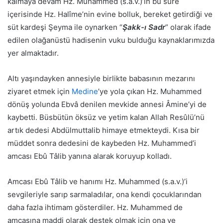
kalmaya devam Hz. Muhammed (s.a.v.)’in bu süre
içerisinde Hz. Halîme’nin evine bolluk, bereket getirdiği ve
süt kardeşi Şeyma ile oynarken “
Şakk-ı Sadr
” olarak ifade
edilen olağanüstü hadisenin vuku bulduğu kaynaklarımızda
yer almaktadır.
Altı yaşındayken annesiyle birlikte babasının mezarını
ziyaret etmek için
Medine
’ye yola çıkan Hz. Muhammed
dönüş yolunda Ebvâ denilen mevkide annesi Âmine’yi de
kaybetti. Büsbütün öksüz ve yetim kalan Allah Resûlü’nü
artık dedesi Abdülmuttalib himaye etmekteydi. Kısa bir
müddet sonra dedesini de kaybeden Hz. Muhammed’i
amcası Ebû Tâlib yanına alarak koruyup kolladı.
Amcası Ebû Tâlib ve hanımı Hz. Muhammed (s.a.v.)’i
sevgileriyle sarıp sarmaladılar, ona kendi çocuklarından
daha fazla ihtimam gösterdiler. Hz. Muhammed de
amcasına maddi olarak destek olmak için ona ve