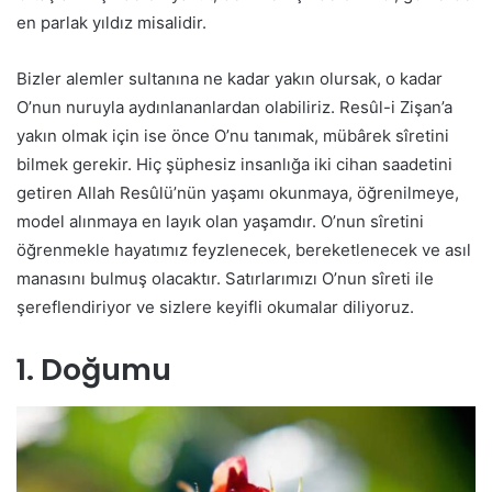
en parlak yıldız misalidir.
Bizler alemler sultanına ne kadar yakın olursak, o kadar
O’nun nuruyla aydınlananlardan olabiliriz. Resûl-i Zişan’a
yakın olmak için ise önce O’nu tanımak, mübârek sîretini
bilmek gerekir. Hiç şüphesiz insanlığa iki cihan saadetini
getiren Allah Resûlü’nün yaşamı okunmaya, öğrenilmeye,
model alınmaya en layık olan yaşamdır. O’nun sîretini
öğrenmekle hayatımız feyzlenecek, bereketlenecek ve asıl
manasını bulmuş olacaktır. Satırlarımızı O’nun sîreti ile
şereflendiriyor ve sizlere keyifli okumalar diliyoruz.
1. Doğumu