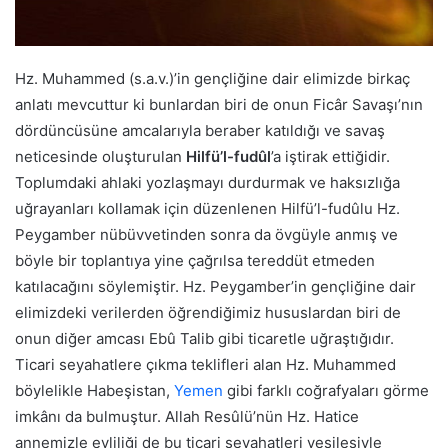
Hz. Muhammed (s.a.v.)’in gençliğine dair elimizde birkaç
anlatı mevcuttur ki bunlardan biri de onun Ficâr Savaşı’nın
dördüncüsüne amcalarıyla beraber katıldığı ve savaş
neticesinde oluşturulan
Hilfü’l-fudûl
’a iştirak ettiğidir.
Toplumdaki ahlaki yozlaşmayı durdurmak ve haksızlığa
uğrayanları kollamak için düzenlenen Hilfü’l-fudûlu Hz.
Peygamber nübüvvetinden sonra da övgüyle anmış ve
böyle bir toplantıya yine çağrılsa tereddüt etmeden
katılacağını söylemiştir. Hz. Peygamber’in gençliğine dair
elimizdeki verilerden öğrendiğimiz hususlardan biri de
onun diğer amcası Ebû Talib gibi ticaretle uğraştığıdır.
Ticari seyahatlere çıkma teklifleri alan Hz. Muhammed
böylelikle Habeşistan,
Yemen
gibi farklı coğrafyaları görme
imkânı da bulmuştur. Allah Resûlü’nün Hz. Hatice
annemizle evliliği de bu ticari seyahatleri vesilesiyle