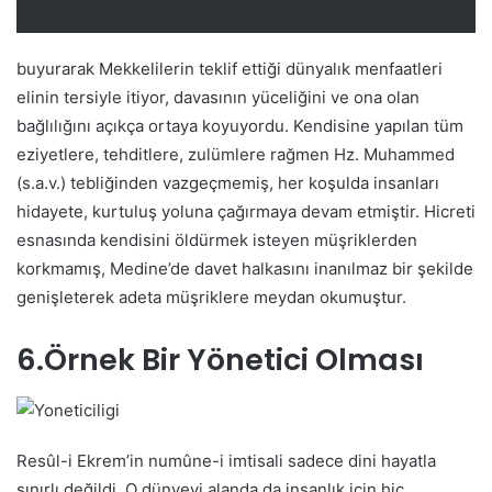
buyurarak Mekkelilerin teklif ettiği dünyalık menfaatleri
elinin tersiyle itiyor, davasının yüceliğini ve ona olan
bağlılığını açıkça ortaya koyuyordu. Kendisine yapılan tüm
eziyetlere, tehditlere, zulümlere rağmen Hz. Muhammed
(s.a.v.) tebliğinden vazgeçmemiş, her koşulda insanları
hidayete, kurtuluş yoluna çağırmaya devam etmiştir. Hicreti
esnasında kendisini öldürmek isteyen müşriklerden
korkmamış, Medine’de davet halkasını inanılmaz bir şekilde
genişleterek adeta müşriklere meydan okumuştur.
6
.
Örnek Bir Yönetici Olması
Resûl-i Ekrem’in numûne-i imtisali sadece dini hayatla
sınırlı değildi. O dünyevi alanda da insanlık için hiç