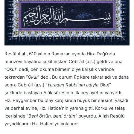
Resûlullah, 610 yılının Ramazan ayında Hira Dağı’nda
münzevi hayatına çekilmişken Cebrâil (a.s.) geldi ve ona
“
Oku!
” dedi, ben okuma bilmem diye karşılık verince
tekrardan “
Oku!
” dedi. Bu durum üç kere tekrarladı ve daha
sonra Cebrâil (a.s.) “
Yaradan Rabbi’nin adıyla Oku!
”
şeklinde başlayan Alâk sûresinin ilk beş ayetini vahyetti.
Hz. Peygamber bu olay karşısında büyük bir sarsıntı yaşadı
ve derhal evine, Hz. Hatice’nin yanına gitti. Korku ve telaş
içerisinde “
Beni örtün, beni örtün
” buyurdu. Allah Resûlü
yaşadıklarını Hz. Hatice’ye anlatınc: