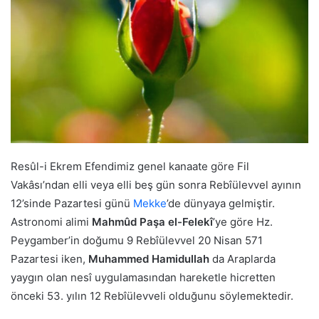
Resûl-i Ekrem Efendimiz genel kanaate göre Fil
Vakâsı’ndan elli veya elli beş gün sonra Rebîülevvel ayının
12’sinde Pazartesi günü
Mekke
’de dünyaya gelmiştir.
Astronomi alimi
Mahmûd Paşa el-Felekî
’ye göre Hz.
Peygamber’in doğumu 9 Rebîülevvel 20 Nisan 571
Pazartesi iken,
Muhammed Hamidullah
da Araplarda
yaygın olan nesî uygulamasından hareketle hicretten
önceki 53. yılın 12 Rebîülevveli olduğunu söylemektedir.