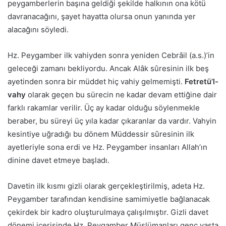
peygamberlerin başına geldiği şekilde halkının ona kötü
davranacağını, şayet hayatta olursa onun yanında yer
alacağını söyledi.
Hz. Peygamber ilk vahiyden sonra yeniden Cebrâil (a.s.)’in
geleceği zamanı bekliyordu. Ancak Alâk sûresinin ilk beş
ayetinden sonra bir müddet hiç vahiy gelmemişti.
Fetretü’l-
vahy
olarak geçen bu sürecin ne kadar devam ettiğine dair
farklı rakamlar verilir. Üç ay kadar olduğu söylenmekle
beraber, bu süreyi üç yıla kadar çıkaranlar da vardır. Vahyin
kesintiye uğradığı bu dönem Müddessir sûresinin ilk
ayetleriyle sona erdi ve Hz. Peygamber insanları Allah’ın
dinine davet etmeye başladı.
Davetin ilk kısmı gizli olarak gerçekleştirilmiş, adeta Hz.
Peygamber tarafından kendisine samimiyetle bağlanacak
çekirdek bir kadro oluşturulmaya çalışılmıştır. Gizli davet
dönemi içerisinde Hz. Peygamber Müslümanları genç yaşta