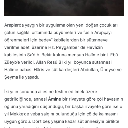
Araplarda yaygın bir uygulama olan yeni doğan çocukları
çölün sağlıklı ortamında büyümeleri ve fasih Arapçayı
öğrenmeleri için bedevî kabilelerden bir sütanneye
verilme adeti üzerine Hz. Peygamber de Hevâzin
kabilesinin Sa‘d b. Bekir koluna mensup Halîme bint. Ebû
Züeyb’e verildi. Allah Resûlü İki yıl boyunca sütannesi
Halîme babası Hâris ve süt kardeşleri Abdullah, Üneyse ve
Şeyma ile yaşadı.
İki yılın sonunda ailesine teslim edilmek üzere
getirildiğinde, annesi
Âmine
bir rivayete göre çöl havasının
oğluna yaradığını düşündüğü, bir başka rivayete göre ise o
yıl Mekke’de veba salgını bulunduğu için çölde kalmasını
uygun gördü. Dört beş yaşına kadar süt annesiyle birlikte