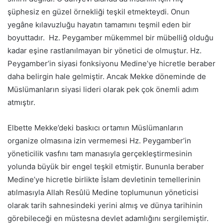
şüphesiz en güzel örnekliği teşkil etmekteydi. Onun
yegâne kılavuzluğu hayatın tamamını teşmil eden bir
boyuttadır. Hz. Peygamber mükemmel bir mübelliğ olduğu
kadar eşine rastlanılmayan bir yönetici de olmuştur. Hz.
Peygamber’in siyasi fonksiyonu Medine’ye hicretle beraber
daha belirgin hale gelmiştir. Ancak Mekke döneminde de
Müslümanların siyasi lideri olarak pek çok önemli adım
atmıştır.
Elbette Mekke’deki baskıcı ortamın Müslümanların
organize olmasına izin vermemesi Hz. Peygamber’in
yöneticilik vasfını tam manasıyla gerçekleştirmesinin
yolunda büyük bir engel teşkil etmiştir. Bununla beraber
Medine’ye hicretle birlikte İslam devletinin temellerinin
atılmasıyla Allah Resûlü Medine toplumunun yöneticisi
olarak tarih sahnesindeki yerini almış ve dünya tarihinin
görebileceği en müstesna devlet adamlığını sergilemiştir.