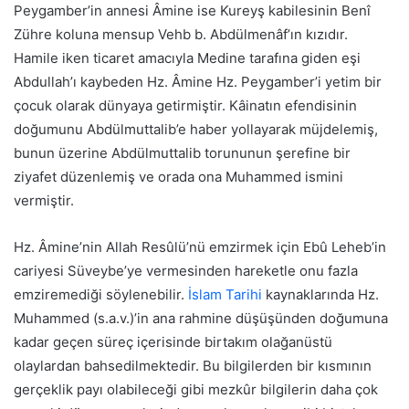
Peygamber’in annesi Âmine ise Kureyş kabilesinin Benî
Zühre koluna mensup Vehb b. Abdülmenâf’ın kızıdır.
Hamile iken ticaret amacıyla Medine tarafına giden eşi
Abdullah’ı kaybeden Hz. Âmine Hz. Peygamber’i yetim bir
çocuk olarak dünyaya getirmiştir. Kâinatın efendisinin
doğumunu Abdülmuttalib’e haber yollayarak müjdelemiş,
bunun üzerine Abdülmuttalib torununun şerefine bir
ziyafet düzenlemiş ve orada ona Muhammed ismini
vermiştir.
Hz. Âmine’nin Allah Resûlü’nü emzirmek için Ebû Leheb’in
cariyesi Süveybe’ye vermesinden hareketle onu fazla
emziremediği söylenebilir.
İslam Tarihi
kaynaklarında Hz.
Muhammed (s.a.v.)’in ana rahmine düşüşünden doğumuna
kadar geçen süreç içerisinde birtakım olağanüstü
olaylardan bahsedilmektedir. Bu bilgilerden bir kısmının
gerçeklik payı olabileceği gibi mezkûr bilgilerin daha çok