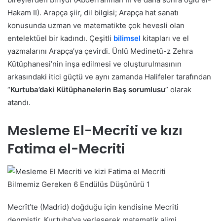
Hakam II). Arapça şiir, dil bilgisi; Arapça hat sanatı
konusunda uzman ve matematikte çok hevesli olan
entelektüel bir kadındı. Çeşitli
bilimsel
kitapları ve el
yazmalarını Arapça’ya çevirdi. Ünlü Medinetü-z Zehra
Kütüphanesi’nin inşa edilmesi ve oluşturulmasının
arkasındaki itici güçtü ve aynı zamanda Halifeler tarafından
“
Kurtuba’daki Kütüphanelerin Baş sorumlusu
” olarak
atandı.
Mesleme El-Mecriti ve kızı
Fatima el-Mecriti
Bilmemiz Gereken 6 Endülüs Düşünürü 1
Mecrît’te (Madrid) doğduğu için kendisine Mecriti
denmiştir. Kurtuba’ya yerleşerek matematik alimi