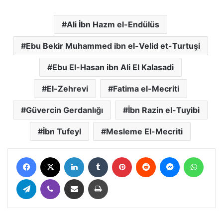
Ali İbn Hazm el-Endülüs
Ebu Bekir Muhammed ibn el-Velid et-Turtuşi
Ebu El-Hasan ibn Ali El Kalasadi
El-Zehrevi
Fatima el-Mecriti
Güvercin Gerdanlığı
İbn Razin el-Tuyibi
İbn Tufeyl
Mesleme El-Mecriti
Facebook
X
LinkedIn
Tumblr
Pinterest
Reddit
Messenger
Whats
Telegram
Viber
E-Posta ile paylaş
Yazdır