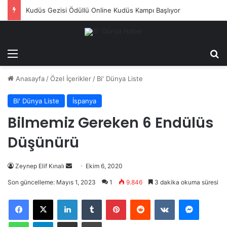
Helal Doğal Sağlıklı Beslenme Atölyesi
Menü
Ar
Anasayfa
/
Özel İçerikler
/
Bi' Dünya Liste
Bi' Dünya Liste
İspanya
Bilmemiz Gereken 6 Endülüs
Düşünürü
Bir
Zeynep Elif Kınalı
Ekim 6, 2020
e-
Son güncelleme: Mayıs 1, 2023
1
9.846
3 dakika okuma süresi
posta
LinkedIn
Tumblr
Pinterest
Reddit
VKontakte
Messeng
göndermek
WhatsApp
Telegram
E-Posta ile paylaş
Yazdır