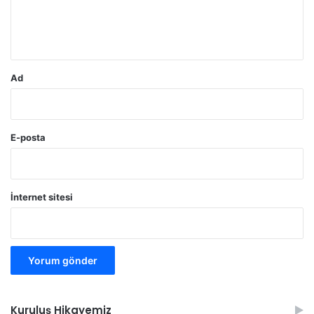
m
*
Ad
E-posta
İnternet sitesi
Kuruluş Hikayemiz