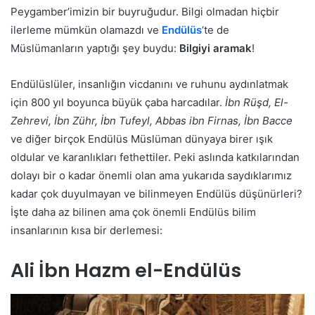
Peygamber’imizin bir buyruğudur. Bilgi olmadan hiçbir
ilerleme mümkün olamazdı ve
Endülüs
‘te de
Müslümanların yaptığı şey buydu:
Bilgiyi aramak
!
Endülüslüler, insanlığın vicdanını ve ruhunu aydınlatmak
için 800 yıl boyunca büyük çaba harcadılar.
İbn Rüşd, El-
Zehrevi, İbn Zühr, İbn Tufeyl, Abbas ibn Firnas, İbn Bacce
ve diğer birçok Endülüs Müslüman dünyaya birer ışık
oldular ve karanlıkları fethettiler. Peki aslında katkılarından
dolayı bir o kadar önemli olan ama yukarıda saydıklarımız
kadar çok duyulmayan ve bilinmeyen Endülüs düşünürleri?
İşte daha az bilinen ama çok önemli Endülüs bilim
insanlarının kısa bir derlemesi:
Ali İbn Hazm el-Endülüs