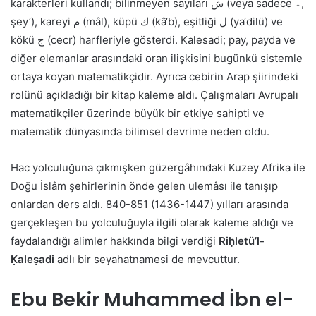
karakterleri kullandı; bilinmeyen sayıları ش (veya sadece ؞,
şey’), kareyi م (mâl), küpü ك (kâ‘b), eşitliği ل (ya‘dilü) ve
kökü ج (cecr) harfleriyle gösterdi. Kalesadi; pay, payda ve
diğer elemanlar arasındaki oran ilişkisini bugünkü sistemle
ortaya koyan matematikçidir. Ayrıca cebirin Arap şiirindeki
rolünü açıkladığı bir kitap kaleme aldı. Çalışmaları Avrupalı
matematikçiler üzerinde büyük bir etkiye sahipti ve
matematik dünyasında bilimsel devrime neden oldu.
Hac yolculuğuna çıkmışken güzergâhındaki Kuzey Afrika ile
Doğu İslâm şehirlerinin önde gelen ulemâsı ile tanışıp
onlardan ders aldı. 840-851 (1436-1447) yılları arasında
gerçekleşen bu yolculuğuyla ilgili olarak kaleme aldığı ve
faydalandığı alimler hakkında bilgi verdiği
Riḥletü’l-
Ḳaleṣadi
adlı bir seyahatnamesi de mevcuttur.
Ebu Bekir Muhammed İbn el-