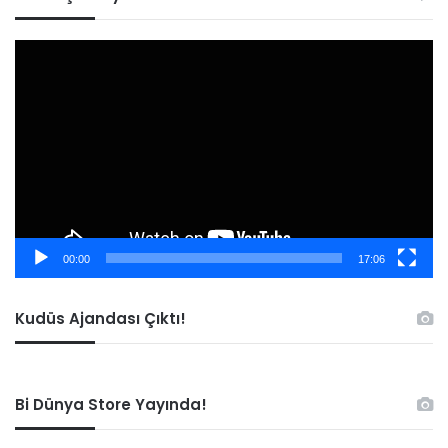
Video
oynatıcı
00:00
17:06
Kudüs Ajandası Çıktı!
Bi Dünya Store Yayında!