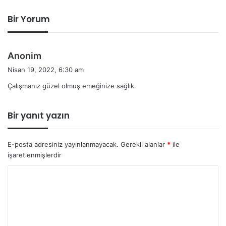
Bir Yorum
d
Anonim
e
Nisan 19, 2022, 6:30 am
d
Çalışmanız güzel olmuş emeğinize sağlık.
i
k
i
Bir yanıt yazın
:
E-posta adresiniz yayınlanmayacak.
Gerekli alanlar
*
ile
işaretlenmişlerdir
Y
o
r
u