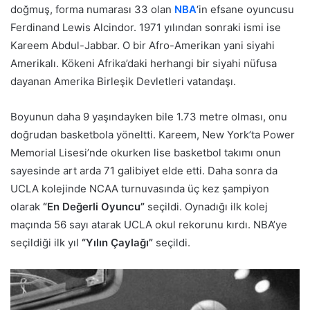
doğmuş, forma numarası 33 olan
NBA
‘in efsane oyuncusu
Ferdinand Lewis Alcindor. 1971 yılından sonraki ismi ise
Kareem Abdul-Jabbar. O bir Afro-Amerikan yani siyahi
Amerikalı. Kökeni Afrika’daki herhangi bir siyahi nüfusa
dayanan Amerika Birleşik Devletleri vatandaşı.
Boyunun daha 9 yaşındayken bile 1.73 metre olması, onu
doğrudan basketbola yöneltti. Kareem, New York’ta Power
Memorial Lisesi’nde okurken lise basketbol takımı onun
sayesinde art arda 71 galibiyet elde etti. Daha sonra da
UCLA kolejinde NCAA turnuvasında üç kez şampiyon
olarak
“En Değerli Oyuncu”
seçildi. Oynadığı ilk kolej
maçında 56 sayı atarak UCLA okul rekorunu kırdı. NBA’ye
seçildiği ilk yıl
“Yılın Çaylağı”
seçildi.