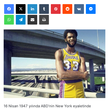
LinkedIn
Tumblr
Pinterest
Reddit
VKontakte
Messeng
göndermek
WhatsApp
Telegram
E-Posta ile paylaş
Yazdır
16 Nisan 1947 yılında ABD’nin New York eyaletinde