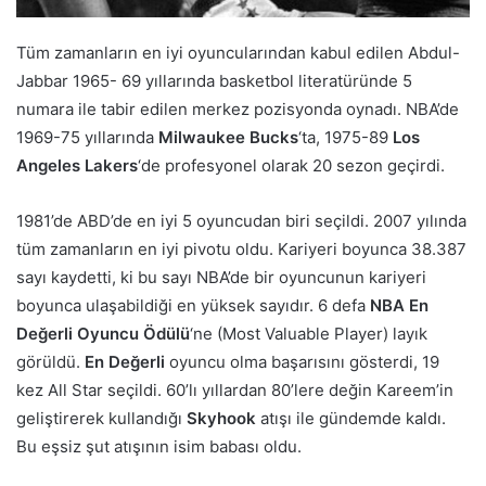
Tüm zamanların en iyi oyuncularından kabul edilen Abdul-
Jabbar 1965- 69 yıllarında basketbol literatüründe 5
numara ile tabir edilen merkez pozisyonda oynadı. NBA’de
1969-75 yıllarında
Milwaukee Bucks
‘ta, 1975-89
Los
Angeles Lakers
‘de profesyonel olarak 20 sezon geçirdi.
1981’de ABD’de en iyi 5 oyuncudan biri seçildi. 2007 yılında
tüm zamanların en iyi pivotu oldu. Kariyeri boyunca 38.387
sayı kaydetti, ki bu sayı NBA’de bir oyuncunun kariyeri
boyunca ulaşabildiği en yüksek sayıdır. 6 defa
NBA En
Değerli Oyuncu Ödülü
‘ne (Most Valuable Player) layık
görüldü.
En Değerli
oyuncu olma başarısını gösterdi, 19
kez All Star seçildi. 60’lı yıllardan 80’lere değin Kareem’in
geliştirerek kullandığı
Skyhook
atışı ile gündemde kaldı.
Bu eşsiz şut atışının isim babası oldu.