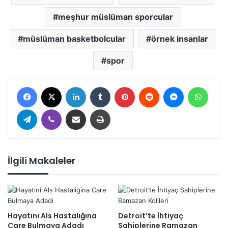
meşhur müslüman sporcular
müslüman basketbolcular
örnek insanlar
spor
Facebook
X
LinkedIn
Tumblr
Pinterest
Reddit
Messenger
Whats
Telegram
Viber
E-Posta ile paylaş
Yazdır
İlgili Makaleler
Hayatını Als Hastalığına
Detroit’te İhtiyaç
Çare Bulmaya Adadı
Sahiplerine Ramazan