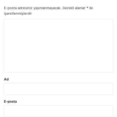
E-posta adresiniz yayınlanmayacak.
Gerekli alanlar
*
ile
işaretlenmişlerdir
Y
o
r
u
m
*
Ad
E-posta