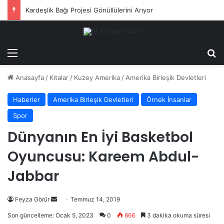
Kudüs Gezisi Ödüllü Online Kudüs Kampı Başlıyor
Menü
Ar
Anasayfa
/
Kıtalar
/
Kuzey Amerika
/
Amerika Birleşik Devletleri
Haberler
Amerika Birleşik Devletleri
Örnek İnsanlar
Spor
Dünyanın En İyi Basketbol
Oyuncusu: Kareem Abdul-
Jabbar
Bir
Feyza Görür
Temmuz 14, 2019
e-
Son güncelleme: Ocak 5, 2023
0
666
3 dakika okuma süresi
posta