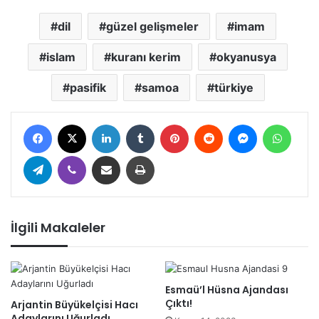
dil
güzel gelişmeler
imam
islam
kuranı kerim
okyanusya
pasifik
samoa
türkiye
Facebook
X
LinkedIn
Tumblr
Pinterest
Reddit
Messenger
Whats
Telegram
Viber
E-Posta ile paylaş
Yazdır
İlgili Makaleler
Esmaü’l Hüsna Ajandası
Çıktı!
Arjantin Büyükelçisi Hacı
Adaylarını Uğurladı