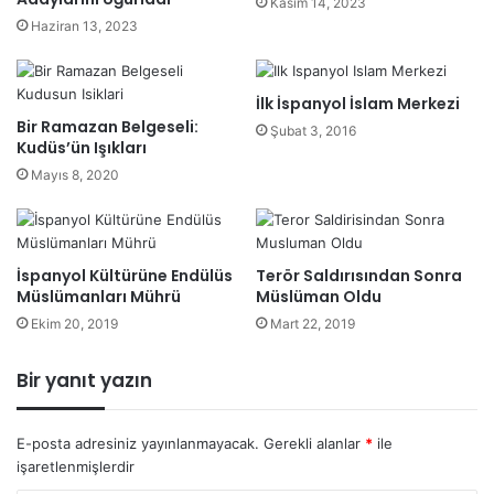
Kasım 14, 2023
Haziran 13, 2023
İlk İspanyol İslam Merkezi
Bir Ramazan Belgeseli:
Şubat 3, 2016
Kudüs’ün Işıkları
Mayıs 8, 2020
İspanyol Kültürüne Endülüs
Terör Saldırısından Sonra
Müslümanları Mührü
Müslüman Oldu
Ekim 20, 2019
Mart 22, 2019
Bir yanıt yazın
E-posta adresiniz yayınlanmayacak.
Gerekli alanlar
*
ile
işaretlenmişlerdir