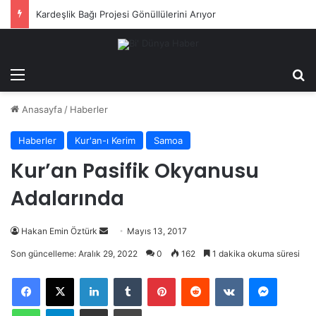
Kardeşlik Bağı Projesi Gönüllülerini Arıyor
Menü
Ar
Anasayfa
/
Haberler
Haberler
Kur'an-ı Kerim
Samoa
Kur’an Pasifik Okyanusu
Adalarında
Bir
Hakan Emin Öztürk
Mayıs 13, 2017
e-
Son güncelleme: Aralık 29, 2022
0
162
1 dakika okuma süresi
posta
LinkedIn
Tumblr
Pinterest
Reddit
VKontakte
Messeng
göndermek
WhatsApp
Telegram
E-Posta ile paylaş
Yazdır