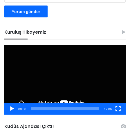
Kuruluş Hikayemiz
Video
oynatıcı
00:00
17:06
Kudüs Ajandası Çıktı!