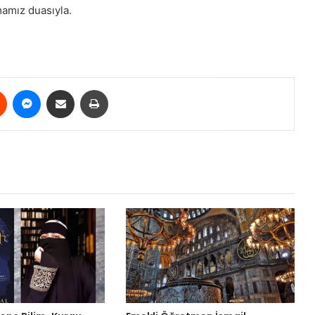
lmamız duasıyla.
est
Reddit
Messenger
E-Posta ile paylaş
Yazdır