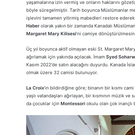
yaşamalarına izin vermiş ve onların haklarını gözeti
böyle süregelmiştir. Tarih boyunca Müslümanlar mev
işlevini tamamen yitirmiş mabedleri restore edere
Haber
olarak yakın bir zamanda Kanadalı Müslümanlar
Margaret Mary Kilisesi
‘ni camiye dönüştürülmesin
Üç yıl boyunca aktif olmayan eski St. Margaret Mary
ağırlamak için yakında açılacak. İmam
Syed Soharw
Kasım 2022’de satın alacağını duyurdu. Kanada İslam
olmak üzere 32 camisi bulunuyor.
La Croix
‘in bildirdiğine göre; binanın bir kısmı cam
yaşlı vatandaşları ağırlayan, bir kısmının müzik ve 
da çocuklar için
Montessori
okulu olan çok inançlı 