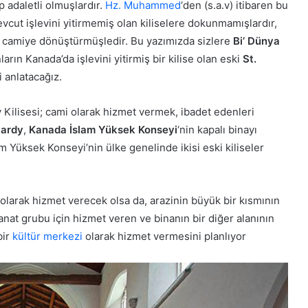
p adaletli olmuşlardır.
Hz. Muhammed
‘den (s.a.v) itibaren bu
cut işlevini yitirmemiş olan kiliselere dokunmamışlardır,
k camiye dönüştürmüşledir. Bu yazımızda sizlere
Bi’ Dünya
ın Kanada’da işlevini yitirmiş bir kilise olan eski
St.
i anlatacağız.
 Kilisesi; cami olarak hizmet vermek, ibadet edenleri
ardy
,
Kanada İslam Yüksek Konseyi
‘nin kapalı binayı
 Yüksek Konseyi’nin ülke genelinde ikisi eski kiliseler
i olarak hizmet verecek olsa da, arazinin büyük bir kısmının
sanat grubu için hizmet veren ve binanın bir diğer alanının
bir
kültür merkezi
olarak hizmet vermesini planlıyor