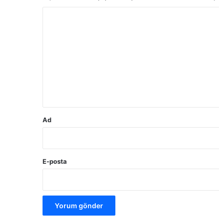
Y
o
r
u
m
*
Ad
E-posta