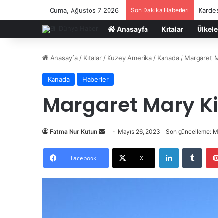
Cuma, Ağustos 7 2026
Son Dakika Haberleri
Kardeş
Anasayfa
Kıtalar
Ülkele
Anasayfa
/
Kıtalar
/
Kuzey Amerika
/
Kanada
/
Margaret M
Kanada
Haberler
Margaret Mary Ki
Bir
Fatma Nur Kutun
Mayıs 26, 2023
Son güncelleme: M
e-
LinkedIn
Tumb
posta
Facebook
X
göndermek