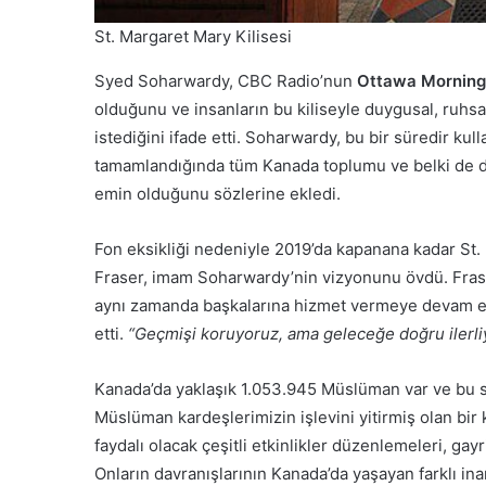
St. Margaret Mary Kilisesi
Syed Soharwardy, CBC Radio’nun
Ottawa Morning
olduğunu ve insanların bu kiliseyle duygusal, ruhsa
istediğini ifade etti. Soharwardy, bu bir süredir kul
tamamlandığında tüm Kanada toplumu ve belki de d
emin olduğunu sözlerine ekledi.
Fon eksikliği nedeniyle 2019’da kapanana kadar St
Fraser, imam Soharwardy’nin vizyonunu övdü. Fraser
aynı zamanda başkalarına hizmet vermeye devam ed
etti.
“Geçmişi koruyoruz, ama geleceğe doğru ilerli
Kanada’da yaklaşık 1.053.945 Müslüman var ve bu say
Müslüman kardeşlerimizin işlevini yitirmiş olan bir
faydalı olacak çeşitli etkinlikler düzenlemeleri, ga
Onların davranışlarının Kanada’da yaşayan farklı ina