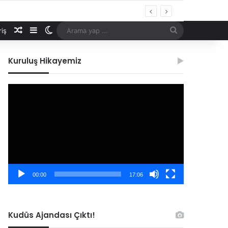
Rastgele Makale
Kenar Bölmesi
Dış görünümü değiştir
Arama yap ...
riş
Kuruluş Hikayemiz
Video
oynatıcı
00:00
17:06
Kudüs Ajandası Çıktı!