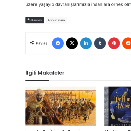
üzere yaşayıp davranışlarımızla insanlara örnek o
Kaynak
AboutIslam
Facebook
X
LinkedIn
Tumblr
Pinter
Paylaş
İlgili Makaleler