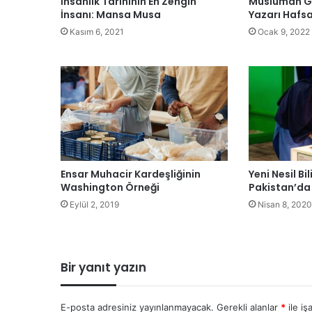
İnsanlık Tarihinin En Zengin
Müslüman G
İnsanı: Mansa Musa
Yazarı Hafsa
Kasım 6, 2021
Ocak 9, 2022
Ensar Muhacir Kardeşliğinin
Yeni Nesil Bi
Washington Örneği
Pakistan’da 
Eylül 2, 2019
Nisan 8, 2020
Bir yanıt yazın
E-posta adresiniz yayınlanmayacak.
Gerekli alanlar
*
ile iş