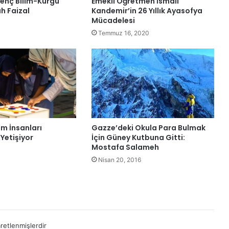
enç Bilim-Kurgu
Emekli Öğretmen İsmail
h Faizal
Kandemir’in 26 Yıllık Ayasofya
Mücadelesi
Temmuz 16, 2020
lim İnsanları
Gazze’deki Okula Para Bulmak
Yetişiyor
İçin Güney Kutbuna Gitti:
Mostafa Salameh
Nisan 20, 2016
aretlenmişlerdir