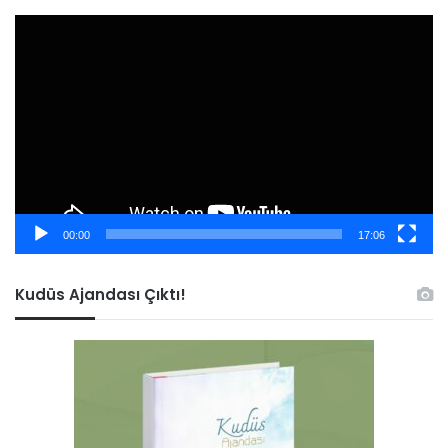
Video
oynatıcı
00:00
17:06
Kudüs Ajandası Çıktı!