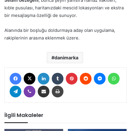
Selam Gezegeni
, bunca şeyin yanısıra namaz vakitleri,
kıble pusulası, haritanızdaki mescid lokasyonları ve ekstra
bir mesajlaşma özelliği de sunuyor.
Alanında bir boşluğu doldurmaya aday olan uygulama,
rakiplerinin arasına eklenmek üzere.
danimarka
Facebook
X
LinkedIn
Tumblr
Pinterest
Reddit
Messenger
Whats
Telegram
Viber
E-Posta ile paylaş
Yazdır
İlgili Makaleler