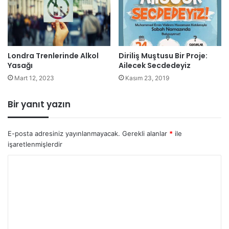
Londra Trenlerinde Alkol
Diriliş Muştusu Bir Proje:
Yasağı
Ailecek Secdedeyiz
Mart 12, 2023
Kasım 23, 2019
Bir yanıt yazın
E-posta adresiniz yayınlanmayacak.
Gerekli alanlar
*
ile
işaretlenmişlerdir
Y
o
r
u
m