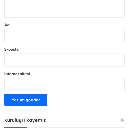
*
Ad
E-posta
İnternet sitesi
Kuruluş Hikayemiz