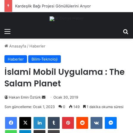
Kardeşlik Bağı Projesi Gönüllülerini Arıyor
Menü
Ar
Anasayfa
/
Haberler
Haberler
Bilim-Teknoloji
İslami Mobil Uygulama : The
Salam Planet
Bir
Hakan Emin Öztürk
Ocak 30, 2019
e-
Son güncelleme: Ocak 1, 2023
0
149
1 dakika okuma süresi
posta
LinkedIn
Tumblr
Pinterest
Reddit
VKontakte
Messeng
göndermek
WhatsApp
Telegram
E-Posta ile paylaş
Yazdır