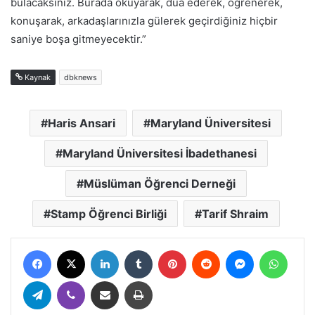
bulacaksınız. Burada okuyarak, dua ederek, öğrenerek,
konuşarak, arkadaşlarınızla gülerek geçirdiğiniz hiçbir
saniye boşa gitmeyecektir.”
Kaynak
dbknews
Haris Ansari
Maryland Üniversitesi
Maryland Üniversitesi İbadethanesi
Müslüman Öğrenci Derneği
Stamp Öğrenci Birliği
Tarif Shraim
Facebook
X
LinkedIn
Tumblr
Pinterest
Reddit
Messenger
Whats
Telegram
Viber
E-Posta ile paylaş
Yazdır