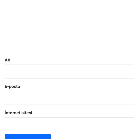
o
r
u
m
*
Ad
E-posta
İnternet sitesi