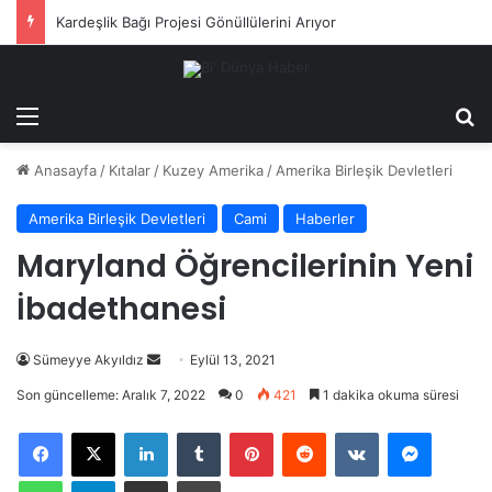
Kardeşlik Bağı Projesi Gönüllülerini Arıyor
Menü
Ar
Anasayfa
/
Kıtalar
/
Kuzey Amerika
/
Amerika Birleşik Devletleri
Amerika Birleşik Devletleri
Cami
Haberler
Maryland Öğrencilerinin Yeni
İbadethanesi
Bir
Sümeyye Akyıldız
Eylül 13, 2021
e-
Son güncelleme: Aralık 7, 2022
0
421
1 dakika okuma süresi
posta
LinkedIn
Tumblr
Pinterest
Reddit
VKontakte
Messeng
göndermek
WhatsApp
Telegram
E-Posta ile paylaş
Yazdır