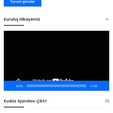
Kuruluş Hikayemiz
Video
oynatıcı
00:00
17:06
Kudüs Ajandası Çıktı!