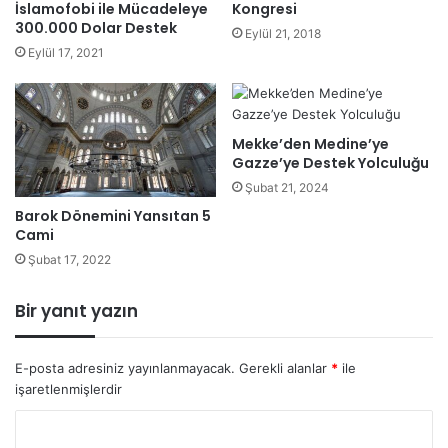
İslamofobi ile Mücadeleye
Kongresi
300.000 Dolar Destek
Eylül 21, 2018
Eylül 17, 2021
Mekke’den Medine’ye
Gazze’ye Destek Yolculuğu
Şubat 21, 2024
Barok Dönemini Yansıtan 5
Cami
Şubat 17, 2022
Bir yanıt yazın
E-posta adresiniz yayınlanmayacak.
Gerekli alanlar
*
ile
işaretlenmişlerdir
Y