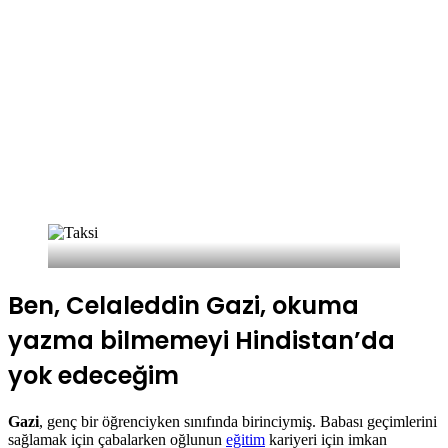
Ben Gazi Celaleddin. Taksi şoförüyüm. Kendi kendini yetiştirmiş
bir adamım. Çocukken sokaklarda dilencilik ve aynı zamanda rikşa
sürücülüğü yaptım. Büyüyünce taksi sürmeyi öğrendim. Tek dileğim
vardı: Okula gitmek ve tahsil yapmak. Ancak bu gerçekleşemedi.
Ancak kimse benim gibi bir hayata sahip olmamalı diye düşündüm.
Ben, Celaleddin Gazi, okuma
yazma bilmemeyi Hindistan’da
yok edeceğim
Gazi
, genç bir öğrenciyken sınıfında birinciymiş. Babası geçimlerini
sağlamak için çabalarken oğlunun
eğitim
kariyeri için imkan