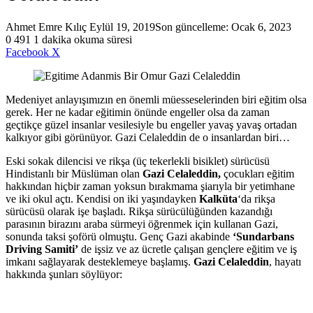
Bir
Ahmet Emre Kılıç
Eylül 19, 2019
Son güncelleme: Ocak 6, 2023
e-
0
491
1 dakika okuma süresi
LinkedIn
Tumblr
Pinterest
Reddit
VKontakte
Messenger
Messenger
WhatsApp
Telegram
E-
Yazdır
posta
Facebook
X
Posta
göndermek
ile
paylaş
Medeniyet anlayışımızın en önemli müesseselerinden biri eğitim olsa
gerek. Her ne kadar eğitimin önünde engeller olsa da zaman
geçtikçe güzel insanlar vesilesiyle bu engeller yavaş yavaş ortadan
kalkıyor gibi görünüyor. Gazi Celaleddin de o insanlardan biri…
Eski sokak dilencisi ve rikşa (üç tekerlekli bisiklet) sürücüsü
Hindistanlı bir Müslüman olan
Gazi Celaleddin,
çocukları eğitim
hakkından hiçbir zaman yoksun bırakmama şiarıyla bir yetimhane
ve iki okul açtı. Kendisi on iki yaşındayken
Kalküta
‘da rikşa
sürücüsü olarak işe başladı. Rikşa sürücülüğünden kazandığı
parasının birazını araba sürmeyi öğrenmek için kullanan Gazi,
sonunda taksi şoförü olmuştu. Genç Gazi akabinde
‘Sundarbans
Driving Samiti’
de işsiz ve az ücretle çalışan gençlere eğitim ve iş
imkanı sağlayarak desteklemeye başlamış.
Gazi Celaleddin
, hayatı
hakkında şunları söylüyor: