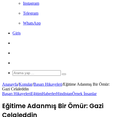
Instagram
Telegram
WhatsApp
Giriş
Rastgele
Makale
Kenar
Bölmesi
Dış
görünümü
Arama
yap
değiştir
...
Anasayfa
/
Konular
/
Başarı Hikayeleri
/
Eğitime Adanmış Bir Ömür:
Gazi Celaleddin
Başarı Hikayeleri
Eğitim
Haberler
Hindistan
Örnek İnsanlar
Eğitime Adanmış Bir Ömür: Gazi
Celaleddin