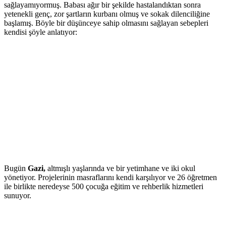
sağlayamıyormuş. Babası ağır bir şekilde hastalandıktan sonra
yetenekli genç, zor şartların kurbanı olmuş ve sokak dilenciliğine
başlamış. Böyle bir düşünceye sahip olmasını sağlayan sebepleri
kendisi şöyle anlatıyor:
Okulu bıraktıktan sonra fark ettiğim bir şey benim gibi ailelerinin
eğitimlerini karşılayamadıkları için son çare olarak dilenciliğe
başvuran birçok çocuğun olduğuydu. Bu beni bir şeyler yapmaya
iten şeydi.
Bugün
Gazi,
altmışlı yaşlarında ve bir yetimhane ve iki okul
yönetiyor. Projelerinin masraflarını kendi karşılıyor ve 26 öğretmen
ile birlikte neredeyse 500 çocuğa eğitim ve rehberlik hizmetleri
sunuyor.