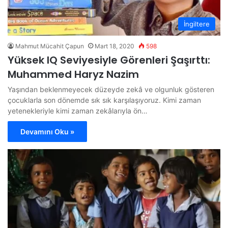
İngiltere
Mahmut Mücahit Çapun
Mart 18, 2020
598
Yüksek IQ Seviyesiyle Görenleri Şaşırttı:
Muhammed Haryz Nazim
Yaşından beklenmeyecek düzeyde zekâ ve olgunluk gösteren
çocuklarla son dönemde sık sık karşılaşıyoruz. Kimi zaman
yetenekleriyle kimi zaman zekâlarıyla ön…
Devamını Oku »