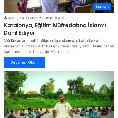
İspanya
Betül Çınar
Nisan 25, 2020
483
Katalonya, Eğitim Müfredatına İslam’ı
Dahil Ediyor
Müslümanların belirli bölgelerde dışlanması, hatta haklarının
ellerinden alınmasıyla ilgili birçok haber görüyoruz. Bunlar her ne
kadar moralimizi bozsa da Müslümanlar…
Devamını Oku »