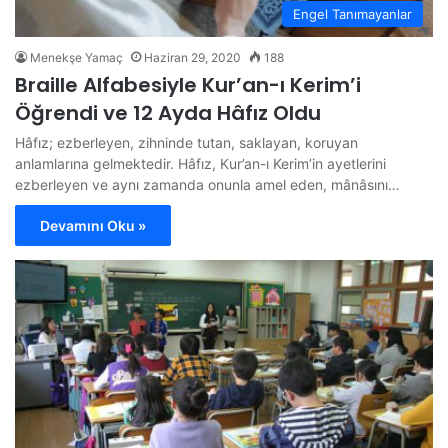
Engel Tanımayanlar
Menekşe Yamaç
Haziran 29, 2020
188
Braille Alfabesiyle Kur’an-ı Kerim’i
Öğrendi ve 12 Ayda Hâfız Oldu
Hâfız; ezberleyen, zihninde tutan, saklayan, koruyan
anlamlarına gelmektedir. Hâfız, Kur’an-ı Kerim’in ayetlerini
ezberleyen ve aynı zamanda onunla amel eden, mânâsını…
Devamını Oku »