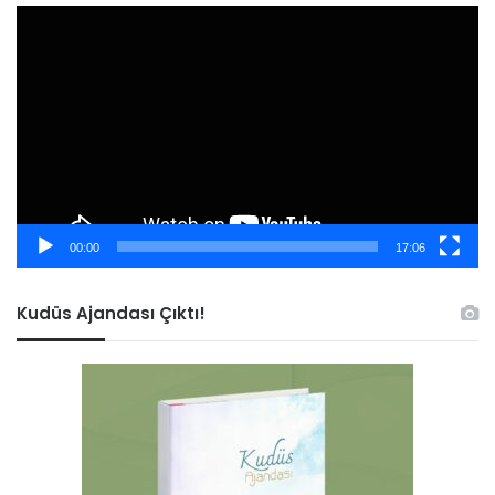
Video
oynatıcı
00:00
17:06
Kudüs Ajandası Çıktı!