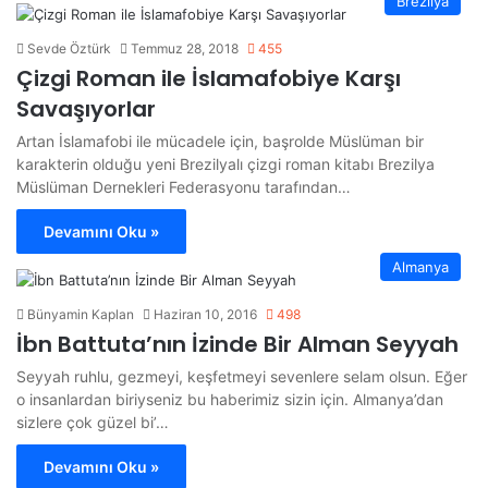
Brezilya
Sevde Öztürk
Temmuz 28, 2018
455
Çizgi Roman ile İslamafobiye Karşı
Savaşıyorlar
Artan İslamafobi ile mücadele için, başrolde Müslüman bir
karakterin olduğu yeni Brezilyalı çizgi roman kitabı Brezilya
Müslüman Dernekleri Federasyonu tarafından…
Devamını Oku »
Almanya
Bünyamin Kaplan
Haziran 10, 2016
498
İbn Battuta’nın İzinde Bir Alman Seyyah
Seyyah ruhlu, gezmeyi, keşfetmeyi sevenlere selam olsun. Eğer
o insanlardan biriyseniz bu haberimiz sizin için. Almanya’dan
sizlere çok güzel bi’…
Devamını Oku »