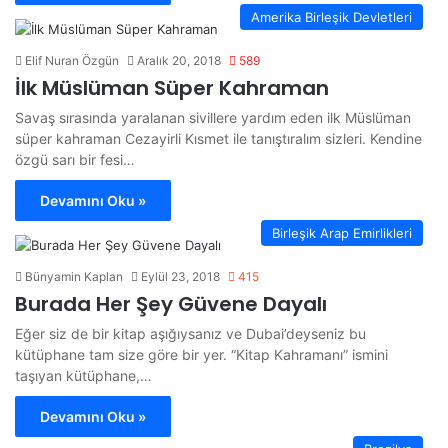
Amerika Birleşik Devletleri
Elif Nuran Özgün
Aralık 20, 2018
589
İlk Müslüman Süper Kahraman
Savaş sırasında yaralanan sivillere yardım eden ilk Müslüman
süper kahraman Cezayirli Kısmet ile tanıştıralım sizleri. Kendine
özgü sarı bir fesi…
Devamını Oku »
Birleşik Arap Emirlikleri
Bünyamin Kaplan
Eylül 23, 2018
415
Burada Her Şey Güvene Dayalı
Eğer siz de bir kitap aşığıysanız ve Dubai’deyseniz bu
kütüphane tam size göre bir yer. “Kitap Kahramanı” ismini
taşıyan kütüphane,…
Devamını Oku »