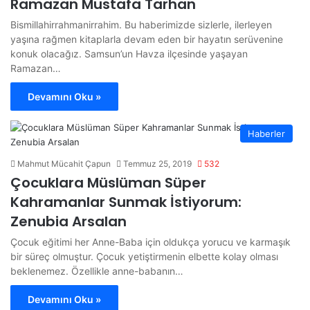
Ramazan Mustafa Tarhan
Bismillahirrahmanirrahim. Bu haberimizde sizlerle, ilerleyen
yaşına rağmen kitaplarla devam eden bir hayatın serüvenine
konuk olacağız. Samsun’un Havza ilçesinde yaşayan
Ramazan…
Devamını Oku »
Haberler
Mahmut Mücahit Çapun
Temmuz 25, 2019
532
Çocuklara Müslüman Süper
Kahramanlar Sunmak İstiyorum:
Zenubia Arsalan
Çocuk eğitimi her Anne-Baba için oldukça yorucu ve karmaşık
bir süreç olmuştur. Çocuk yetiştirmenin elbette kolay olması
beklenemez. Özellikle anne-babanın…
Devamını Oku »