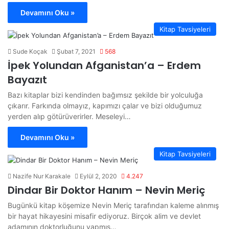
Devamını Oku »
Kitap Tavsiyeleri
Sude Koçak
Şubat 7, 2021
568
İpek Yolundan Afganistan’a – Erdem
Bayazıt
Bazı kitaplar bizi kendinden bağımsız şekilde bir yolculuğa
çıkarır. Farkında olmayız, kapımızı çalar ve bizi olduğumuz
yerden alıp götürüverirler. Meseleyi…
Devamını Oku »
Kitap Tavsiyeleri
Nazife Nur Karakale
Eylül 2, 2020
4.247
Dindar Bir Doktor Hanım – Nevin Meriç
Bugünkü kitap köşemize Nevin Meriç tarafından kaleme alınmış
bir hayat hikayesini misafir ediyoruz. Birçok alim ve devlet
adamının doktorluğunu yapmış…