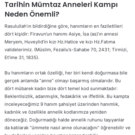
Tarihin Mümtaz Anneleri Kampı
Neden Önemli?
Rasulullah’ın bildirdiğine göre, hanımların en faziletlileri
dört kişidir: Firavun’un hanımı Asiye, İsa (as)’ın annesi
Meryem, Huveylid’in kızı Hz.Hatice ve kızı Hz.Fatıma
validelerimiz. (Müslim, Fezailu’s-Sahabe 70, 2431; Tirmizi,
Et’ime 31, 1835).
Bu hanımların ortak özelliği, her biri kendi doğurmasa bile
gerçek anlamda “anne” olmayı başarmış olmalarıdır. Bu
dört mübarek kadın bize dört temel kod sunmaktadır:
Beklentisizlik, adanmışlık, fedakârlık ve iffetlilik. Bu kampta
inceleyeceğimiz 9 hanım şahsiyet üzerinden hanımlık,
kadınlık ve özellikle annelik kodlarımıza yeniden
döneceğiz. Doğurmadığı halde annelik ruhunu taşıyanlar
da katılarak “ümmete nasıl anne olunacağını” öğrenebilir ve