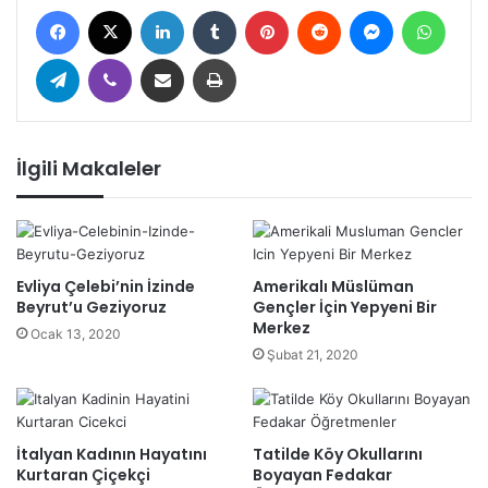
Facebook
X
LinkedIn
Tumblr
Pinterest
Reddit
Messenger
Whats
Telegram
Viber
E-Posta ile paylaş
Yazdır
İlgili Makaleler
Evliya Çelebi’nin İzinde
Amerikalı Müslüman
Beyrut’u Geziyoruz
Gençler İçin Yepyeni Bir
Merkez
Ocak 13, 2020
Şubat 21, 2020
İtalyan Kadının Hayatını
Tatilde Köy Okullarını
Kurtaran Çiçekçi
Boyayan Fedakar