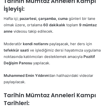
Tarihin Mümtaz Anneleri Kampı
İşleyişi
:
Hafta içi;
pazartesi, çarşamba, cuma
günleri bir tane
olmak üzere, ortalama
60 dakikalık
toplam
9 mümtaz
anne
videosu takip edilecek.
Moderatör
kendi notlarını
paylaşacak, her ders için
tefekkür saati
ve işlediğimiz dersi hayatımıza uygulama
noktasında katılımcıları desteklemek amacıyla
Pozitif
Değişim Panosu
yapılacak.
Muhammed Emin Yıldırım
’dan halihazırdaki videolar
paylaşılacak.
Tarihin Mümtaz Anneleri Kampı
Tarihleri: