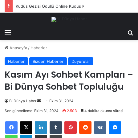
Kudüs Gezisi Ödüllü Online Kudüs Kampı Başlıyor
Menü
Ar
Anasayfa
/
Haberler
Haberler
Bizden Haberler
Duyurular
Kasım Ayı Sohbet Kampları –
Bi Dünya Sohbet Topluluğu
Bir
Bi Dünya Haber
Ekim 31, 2024
e-
Son güncelleme: Ekim 31, 2024
2.503
4 dakika okuma süresi
posta
LinkedIn
Tumblr
Pinterest
Reddit
VKontakte
Messeng
göndermek
WhatsApp
Telegram
E-Posta ile paylaş
Yazdır